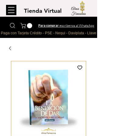
Tienda Virtual
Para comprar
escríbenos al WhatsApp
Paga con Tarjeta Crédito - PSE - Nequi - Daviplata - Llave - Paypal 